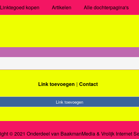
Linktegoed kopen
Artikelen
Alle dochterpagina's
Link toevoegen
Contact
Link toevoegen
ight © 2021 Onderdeel van
BaakmanMedia
&
Vrolijk Internet S