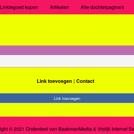
Linktegoed kopen
Artikelen
Alle dochterpagina's
Link toevoegen
Contact
Link toevoegen
ight © 2021 Onderdeel van
BaakmanMedia
&
Vrolijk Internet S